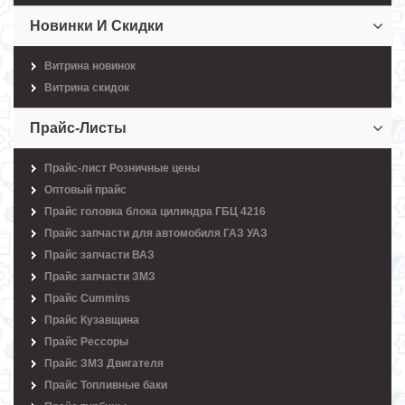
Новинки И Скидки
Витрина новинок
Витрина скидок
Прайс-Листы
Прайс-лист Розничные цены
Оптовый прайс
Прайс головка блока цилиндра ГБЦ 4216
Прайс запчасти для автомобиля ГАЗ УАЗ
Прайс запчасти ВАЗ
Прайс запчасти ЗМЗ
Прайс Cummins
Прайс Кузавщина
Прайс Рессоры
Прайс ЗМЗ Двигателя
Прайс Топливные баки