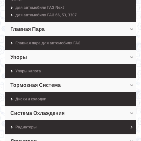
33081
для автомобиля ГАЗ Next
для автомобиля ГАЗ 66, 53, 3307
Главная Пара
Главная пара для автомобиля ГАЗ
Упоры
Упоры капота
Тормозная Система
Диски и колодки
Система Охлаждения
Радиаторы