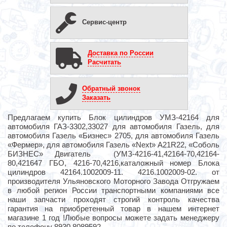
Сервис-центр
Доставка по России
Расчитать
Обратный звонок
Заказать
Предлагаем купить Блок цилиндров УМЗ-42164 для
автомобиля ГАЗ-3302,33027 для автомобиля Газель, для
автомобиля Газель «Бизнес» 2705, для автомобиля Газель
«Фермер», для автомобиля Газель «Next» А21R22, «Соболь
БИЗНЕС» Двигатель (УМЗ-4216-41,42164-70,42164-
80,421647 ГБО, 4216-70,4216,каталожный номер Блока
цилиндров 42164.1002009-11. 4216.1002009-02. от
производителя Ульяновского Моторного Завода Отгружаем
в любой регион России транспортными компаниями все
наши запчасти проходят строгий контроль качества
гарантия на приобретенный товар в нашем интернет
магазине 1 год !Любые вопросы можете задать менеджеру
по телефону 8930 8089592