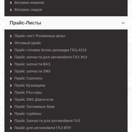
Витрина новинок
Витрина скидок
Прайс-Листы
Прайс-лист Розничные цены
Оптовый прайс
Прайс головка блока цилиндра ГБЦ 4216
Прайс запчасти для автомобиля ГАЗ УАЗ
Прайс запчасти ВАЗ
Прайс запчасти ЗМЗ
Прайс Cummins
Прайс Кузавщина
Прайс Рессоры
Прайс ЗМЗ Двигателя
Прайс Топливные баки
Прайс турбины
Прайс Запчасти для автомобиля ГАЗ
Прайс для автомобиля ГАЗ КПП