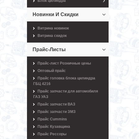
Блок цилиндра
Новинки И Скидки
Витрина новинок
Витрина скидок
Прайс-Листы
Прайс-лист Розничные цены
Оптовый прайс
Прайс головка блока цилиндра
ГБЦ 4216
Прайс запчасти для автомобиля
ГАЗ УАЗ
Прайс запчасти ВАЗ
Прайс запчасти ЗМЗ
Прайс Cummins
Прайс Кузавщина
Прайс Рессоры