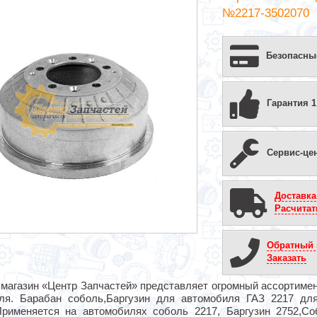
№2217-3502070
Безопасны
Гарантия 1
Сервис-це
Доставка
Расчитат
Обратный 
Заказать
магазин «Центр Запчастей» представляет огромный ассортимент
ля. Барабан соболь,Баргузин для автомобиля ГАЗ 2217 дл
Применяется на автомобилях соболь 2217, Баргузин 2752,Со