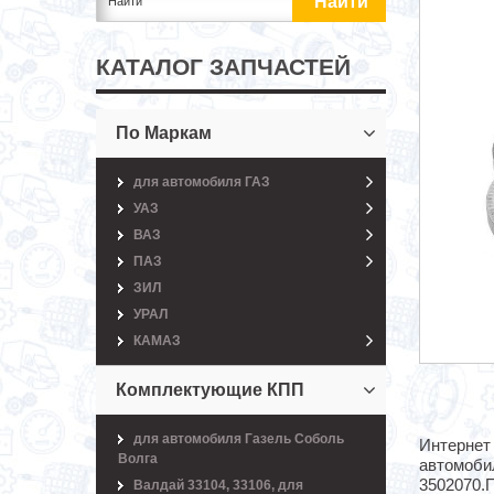
КАТАЛОГ ЗАПЧАСТЕЙ
По Маркам
для автомобиля ГАЗ
УАЗ
ВАЗ
ПАЗ
ЗИЛ
УРАЛ
КАМАЗ
Комплектующие КПП
для автомобиля Газель Соболь
Интернет 
Волга
автомоби
3502070.
Валдай 33104, 33106, для