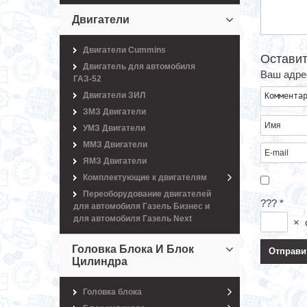
НОМЕР: 2217-2400012)
53000 руб.
Двигатели
Двигатели Cummins
Оставит
Двигатель для автомобиля
Ваш адрес
ГАЗ-52
Двигатели ЗИЛ
ЗМЗ Двигатели
УМЗ Двигатели
ММЗ Двигатели
ЯМЗ Двигатели
Комплектующие к двигателям
Переоборудование двигателей
???
*
для автомобиля Газель Бизнес и
для автомобиля Газель Next
×
Головка Блока И Блок
Цилиндра
Головка блока