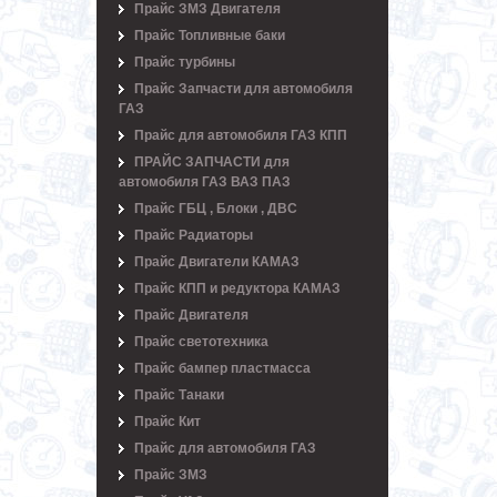
Прайс ЗМЗ Двигателя
Прайс Топливные баки
Прайс турбины
Прайс Запчасти для автомобиля
ГАЗ
Прайс для автомобиля ГАЗ КПП
ПРАЙС ЗАПЧАСТИ для
автомобиля ГАЗ ВАЗ ПАЗ
Прайс ГБЦ , Блоки , ДВС
Прайс Радиаторы
Прайс Двигатели КАМАЗ
Прайс КПП и редуктора КАМАЗ
Прайс Двигателя
Прайс светотехника
Прайс бампер пластмасса
Прайс Танаки
Прайс Кит
Прайс для автомобиля ГАЗ
Прайс ЗМЗ