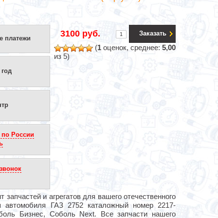
3100 руб.
Заказать
е платежи
(
1
оценок, среднее:
5,00
из 5)
 год
нтр
 по России
ь
звонок
 запчастей и агрегатов для вашего отечественного
я автомобиля ГАЗ 2752 каталожный номер 2217-
боль Бизнес, Соболь Next. Все запчасти нашего