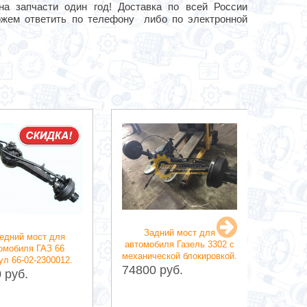
 на запчасти один год! Доставка по всей России
ожем ответить по телефону либо по электронной
Пе
Задний мост для
автомо
едний мост для
автомобиля Газель 3302 с
4х4 п
омобиля ГАЗ 66
механической блокировкой.
№
ул 66-02-2300012.
74800 руб.
1100
 руб.