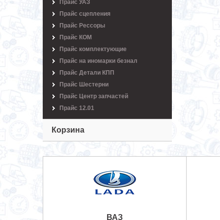
Прайс УАЗ
Прайс сцепления
Прайс Рессоры
Прайс КОМ
Прайс комплектующие
Прайс на иномарки безнал
Прайс Детали КПП
Прайс Шестерни
Прайс Центр запчастей
Прайс 12.01
Корзина
ВАЗ