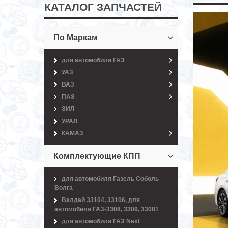
КАТАЛОГ ЗАПЧАСТЕЙ
По Маркам
для автомобиля ГАЗ
УАЗ
ВАЗ
ПАЗ
ЗИЛ
УРАЛ
КАМАЗ
Комплектующие КПП
для автомобиля Газель Соболь
Волга
Валдай 33104, 33106, для
автомобиля ГАЗ-3308, 3309, 33081
для автомобиля ГАЗ Next