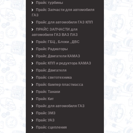
Прайс турбины
Прайс Запчасти для автомобиля
ГАЗ
Прайс для автомобиля ГАЗ КПП
ПРАЙС ЗАПЧАСТИ для
автомобиля ГАЗ ВАЗ ПАЗ
Прайс ГБЦ , Блоки , ДВС
Прайс Радиаторы
Прайс Двигатели КАМАЗ
Прайс КПП и редуктора КАМАЗ
Прайс Двигателя
Прайс светотехника
Прайс бампер пластмасса
Прайс Танаки
Прайс Кит
Прайс для автомобиля ГАЗ
Прайс ЗМЗ
Прайс УАЗ
Прайс сцепления