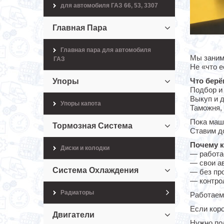
для автомобиля ГАЗ 66, 53, 3307
Главная Пара
Главная пара для автомобиля
Мы заним
ГАЗ
Не «что е
Что берё
Упоры
Подбор и 
Выкуп и 
Упоры капота
Таможня,
Пока маши
Тормозная Система
Ставим до
Почему 
Диски и колодки
— работа
— свои а
Система Охлаждения
— без пр
— контро
Радиаторы
Работаем
Если коро
Двигатели
Нужно по