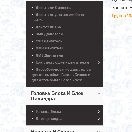
Звоните
+
Двигатели Cummins
Двигатель для автомобиля
Группа V
ГАЗ-52
Двигатели ЗИЛ
ЗМЗ Двигатели
УМЗ Двигатели
ММЗ Двигатели
ЯМЗ Двигатели
Комплектующие к двигателям
Переоборудование двигателей
для автомобиля Газель Бизнес и
для автомобиля Газель Next
Головка Блока И Блок
Цилиндра
Головка блока
Блок цилиндра
Новинки И Скидки