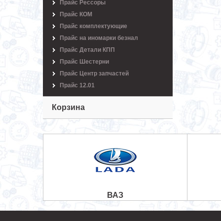
Прайс Рессоры
Прайс КОМ
Прайс комплектующие
Прайс на иномарки безнал
Прайс Детали КПП
Прайс Шестерни
Прайс Центр запчастей
Прайс 12.01
Корзина
ВАЗ