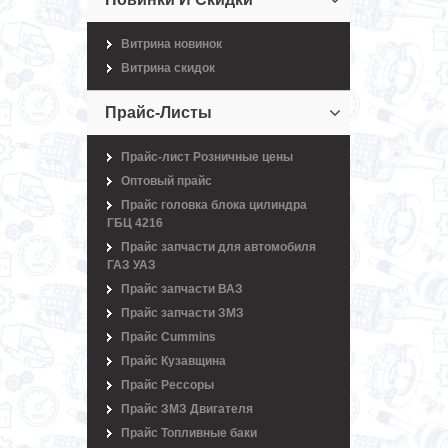
Витрина новинок
Витрина скидок
Прайс-Листы
Прайс-лист Розничные цены
Оптовый прайс
Прайс головка блока цилиндра
ГБЦ 4216
Прайс запчасти для автомобиля
ГАЗ УАЗ
Прайс запчасти ВАЗ
Прайс запчасти ЗМЗ
Прайс Cummins
Прайс Кузавщина
Прайс Рессоры
Прайс ЗМЗ Двигателя
Прайс Топливные баки