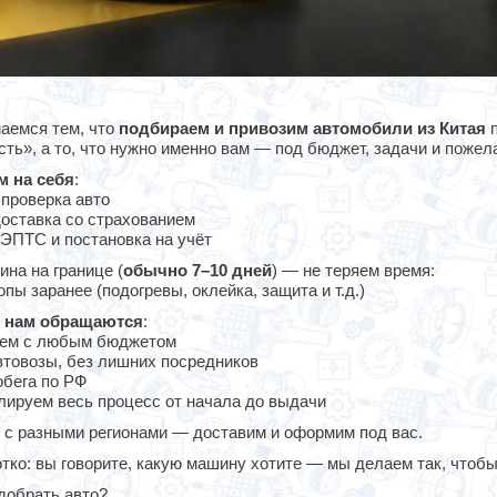
аемся тем, что
подбираем и привозим автомобили из Китая
п
сть», а то, что нужно именно вам — под бюджет, задачи и пожел
м на себя
:
проверка авто
доставка со страхованием
 ЭПТС и постановка на учёт
на на границе (
обычно 7–10 дней
) — не теряем время:
пы заранее (подогревы, оклейка, защита и т.д.)
к нам обращаются
:
ем с любым бюджетом
втовозы, без лишних посредников
обега по РФ
лируем весь процесс от начала до выдачи
 с разными регионами — доставим и оформим под вас.
тко: вы говорите, какую машину хотите — мы делаем так, чтобы
добрать авто?